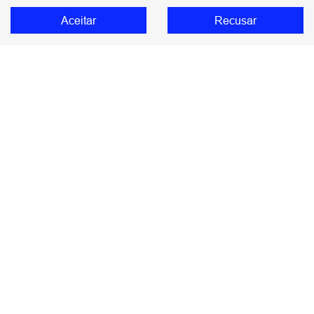
Haval H6 PHEV35 Flex
Aceitar
Recusar
Wey 07
Wey 07 Dark Edition
Poer P30 Pro
Poer P30 Exclusive
Poer P30 Trail
Tank 300
ORA 5
ORA 03 BEV58
Comparativo
Ofertas
Seminovos
Assinatura