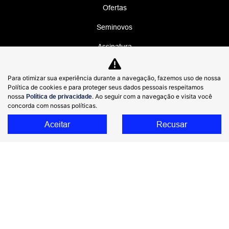
Ofertas
Seminovos
Assinatura
Assistência técnica
Para otimizar sua experiência durante a navegação, fazemos uso de nossa
Blog
Política de cookies e para proteger seus dados pessoais respeitamos
nossa
Política de privacidade
. Ao seguir com a navegação e visita você
concorda com nossas políticas.
No trânsito, enxergar o outro salva vidas.
Aceitar
Recusar
DIMAS GWM COMERCIO DE AUTOMOVEIS
IMPORTADOS LTDA
48.785.806/0002-40
Desenvolvido pela DEALERSPACE ® Direitos Reservados.