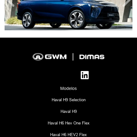
Anterior
Próx
Modelos
Haval H9 Selection
Haval H9
Haval H6 Hev One Flex
Haval H6 HEV2 Flex