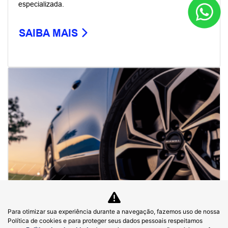
Wey 07 Dark Edition
Wey 07
Comparativo
Ofertas
Seminovos
Assinatura
Assistência técnica
Blog
No trânsito, enxergar o outro salva vidas.
DIMAS GWM COMERCIO DE AUTOMOVEIS
Para otimizar sua experiência durante a navegação, fazemos uso de nossa
IMPORTADOS LTDA
Política de cookies e para proteger seus dados pessoais respeitamos
48.785.806/0002-40