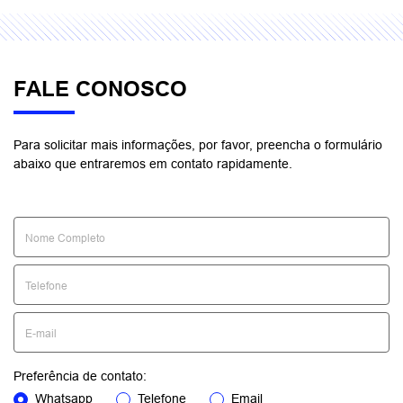
Selecionar uma loja
GWM DIMAS BALNEÁRIO CAMBORIÚ
Avenida do Estado Dalmo Vieira, 600 - Ariribá
Balneário Camboriú - Santa Catarina
Como chegar
Contato
(47) 3515-4899
WhatsApp Veículos Novos
(48) 99647-0369
WhatsApp Veículos Seminovos
(48) 99837-0106
WhatsApp Serviços