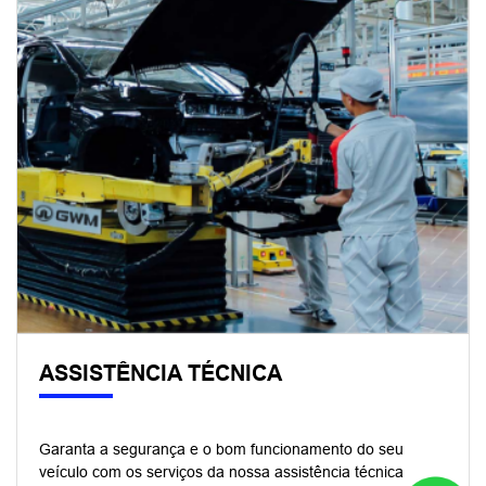
Haval H9 Selection
Haval H9
Haval H6 Hev One Flex
Haval H6 HEV2 Flex
HAVAL H6 PHEV19 Flex
Haval H6 GT Flex
Haval H6 PHEV35 Flex
Tank 300
ORA 5
ORA 03 BEV58
Poer P30 Exclusive
Poer P30 Trail