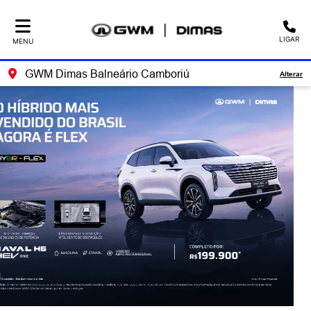
LIGAR
MENU
GWM Dimas Balneário Camboriú
Alterar
templates.template-01.components.carousel.texts.control_
temp