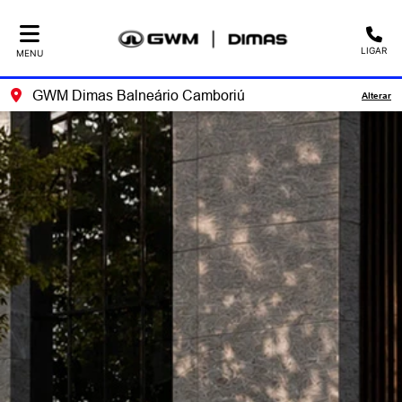
LIGAR
MENU
GWM Dimas Balneário Camboriú
Alterar