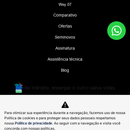
Wey 07
Comparativo
Ofertas
Seminovos
Assinatura
Assistência técnica
Blog
No trânsito, enxergar o outro salva vidas.
DIMAS GWM COMERCIO DE AUTOMOVEIS
Para otimizar sua experiência durante a navegação, fazemos uso de nossa
IMPORTADOS LTDA
Política de cookies e para proteger seus dados pessoais respeitamos
48.785.806/0002-40
nossa
Política de privacidade
. Ao seguir com a navegação e visita você
concorda com nossas políticas.