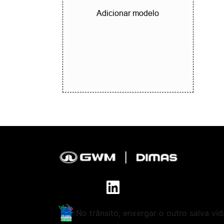
Adicionar modelo
No trânsito, enxergar o outro salva vid