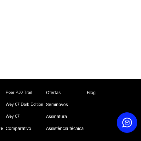
Poer P30 Trail
Ofertas
Blog
Wey 07 Dark Edition
Seminovos
Wey 07
Assinatura
ve
Comparativo
Assistência técnica