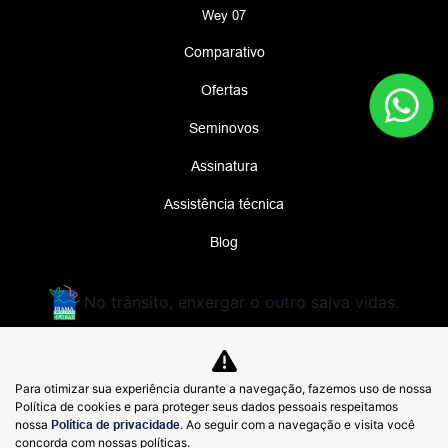
Wey 07
Comparativo
Ofertas
Seminovos
Assinatura
Assistência técnica
Blog
No trânsito, enxergar o outro salva vidas.
DIMAS GWM COMERCIO DE AUTOMOVEIS
Para otimizar sua experiência durante a navegação, fazemos uso de nossa
IMPORTADOS LTDA
Política de cookies e para proteger seus dados pessoais respeitamos
48.785.806/0005-92
nossa
Política de privacidade
. Ao seguir com a navegação e visita você
concorda com nossas políticas.