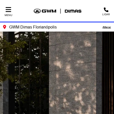
LIGAR
MENU
GWM Dimas Florianópolis
Alterar