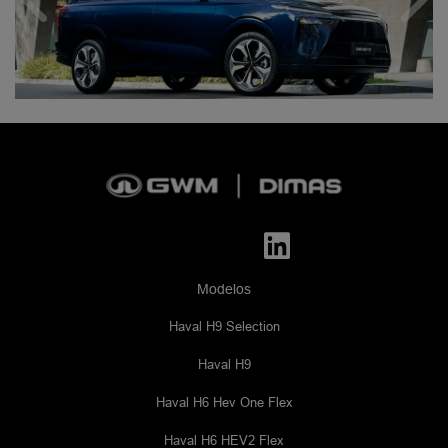
Anterior
Próx
Modelos
Haval H9 Selection
Haval H9
Haval H6 Hev One Flex
Haval H6 HEV2 Flex