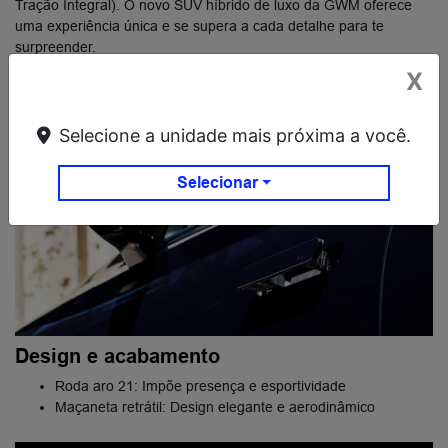
Tração Integral). O novo SUV híbrido de luxo da ​GWM oferece
uma experiência única e se supera a cada detalhe para te
surpreender.
X
Selecione a unidade mais próxima a você.
Selecionar
Design e acabamento
Roda aro 21: Impõe presença e esportividade
Maçaneta retrátil: Design elegante e aerodinâmico