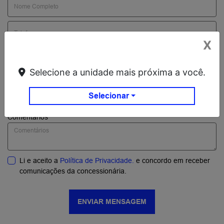
X
Selecione a unidade mais próxima a você.
Preferência de contato:
Selecionar
Whatsapp
Telefone
Email
Comentários
Li e aceito a
Política de Privacidade.
e concordo em receber
comunicações da concessionária.
ENVIAR MENSAGEM