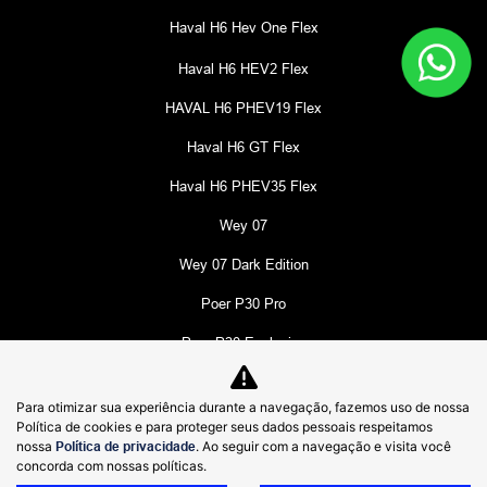
Haval H6 Hev One Flex
Haval H6 HEV2 Flex
HAVAL H6 PHEV19 Flex
Haval H6 GT Flex
Haval H6 PHEV35 Flex
Wey 07
Wey 07 Dark Edition
Poer P30 Pro
Poer P30 Exclusive
Poer P30 Trail
Para otimizar sua experiência durante a navegação, fazemos uso de nossa
Tank 300
Política de cookies e para proteger seus dados pessoais respeitamos
nossa
Política de privacidade
. Ao seguir com a navegação e visita você
ORA 5
concorda com nossas políticas.