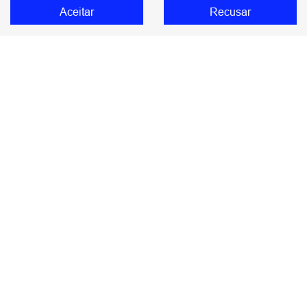
ORA 03 BEV58
Aceitar
Recusar
Comparativo
Ofertas
Seminovos
Assinatura
Assistência técnica
Blog
No trânsito, enxergar o outro salva vidas.
DIMAS GWM COMERCIO DE AUTOMOVEIS
IMPORTADOS LTDA
48.785.806/0005-92