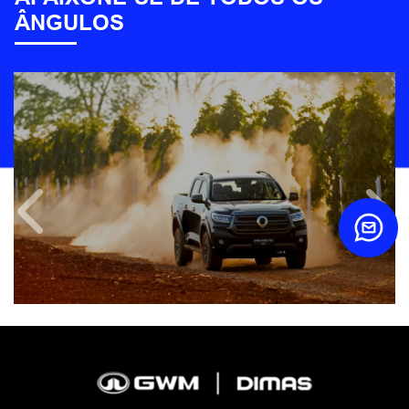
ÂNGULOS
Anterior
Próx