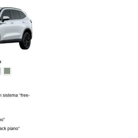
a
 sistema “free-
no”
ack piano”