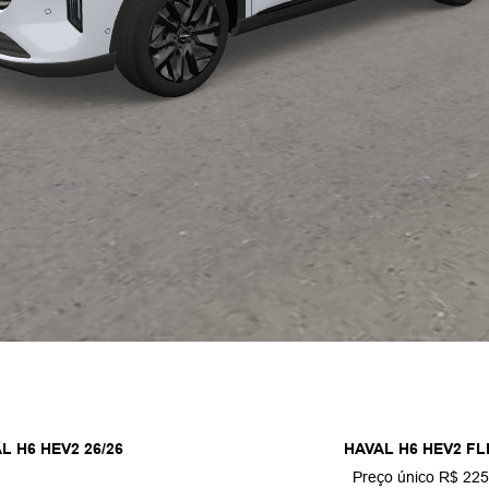
L H6 HEV2 26/26
HAVAL H6 HEV2 FL
Preço único R$ 225