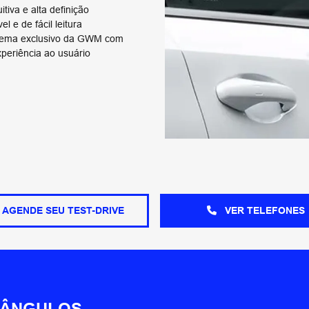
tiva e alta definição
l e de fácil leitura
stema exclusivo da GWM com
periência ao usuário
AGENDE SEU TEST-DRIVE
VER TELEFONES
 ÂNGULOS