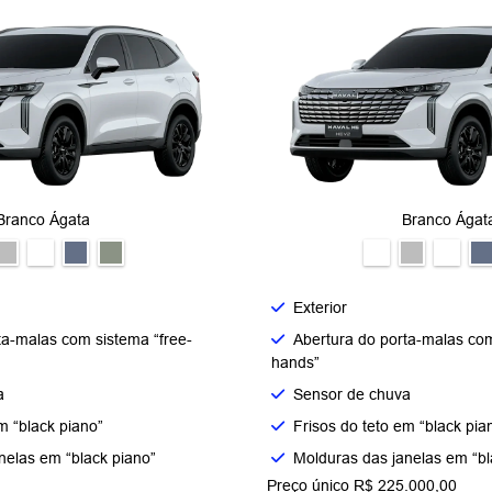
Branco Ágata
Branco Ágat
Exterior
ta-malas com sistema “free-
Abertura do porta-malas com
hands”
a
Sensor de chuva
m “black piano”
Frisos do teto em “black pia
nelas em “black piano”
Molduras das janelas em “bl
Preço único R$ 225.000,00