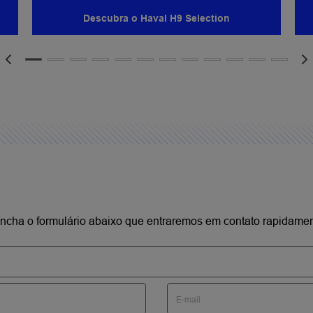
Garanta a
veículo co
especializ
SAIBA M