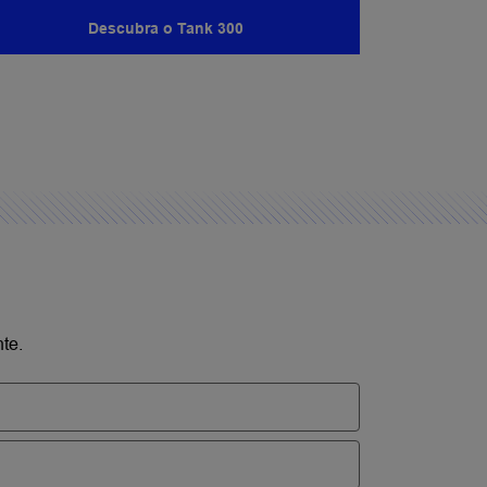
 segurança e o bom funcionamento do seu
m os serviços da nossa assistência técnica
ada.
AIS