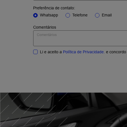
ASSINATURA
Experimente a praticidade do serviço de ass
tenha um veículo sempre atualizado, com
manutenção, seguro e outros benefícios inc
uma única mensalidade.
SAIBA MAIS