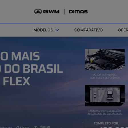
MODELOS
COMPARATIVO
OFE
templates.template-01.components.carousel.texts