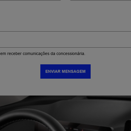
inatura e
lusos em