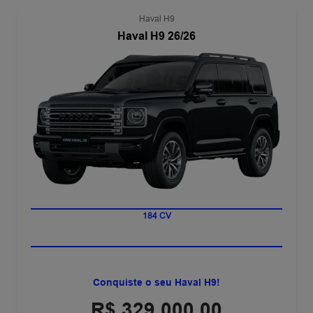
Haval H9
Haval H9 26/26
7 LUGARES
184 CV
Conquiste o seu Haval H9!
R$ 329.000,00