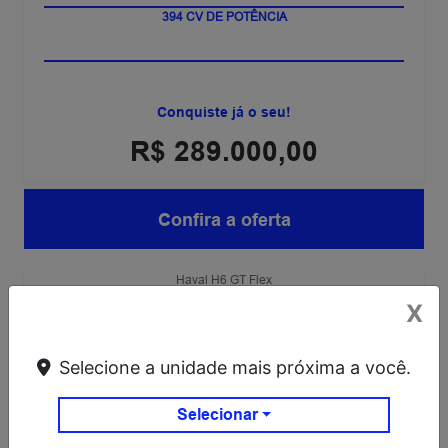
LANÇAMENTO
394 CV DE POTÊNCIA
Conquiste já o seu!
R$ 289.000,00
Confira a oferta
Haval H6 GT Flex
Haval H6 GT Flex 26/27
X
Selecione a unidade mais próxima a você.
Selecionar