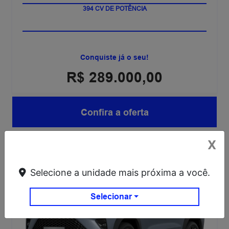
394 CV DE POTÊNCIA
Conquiste já o seu!
R$ 289.000,00
Confira a oferta
X
Haval H6 GT Flex
Haval H6 GT Flex 26/27
Selecione a unidade mais próxima a você.
Selecionar