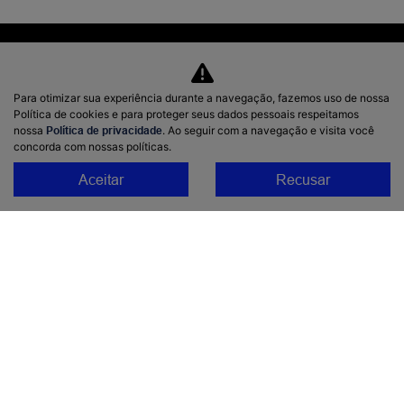
Para otimizar sua experiência durante a navegação, fazemos uso de nossa
Política de cookies e para proteger seus dados pessoais respeitamos
nossa
Política de privacidade
. Ao seguir com a navegação e visita você
concorda com nossas políticas.
Modelos
Aceitar
Recusar
Haval H9 Selection
Haval H9
Haval H6 Hev One Flex
Haval H6 HEV2 Flex
HAVAL H6 PHEV19 Flex
Haval H6 GT Flex