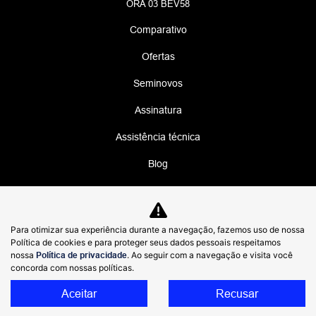
ORA 03 BEV58
Comparativo
Ofertas
Seminovos
Assinatura
Assistência técnica
Blog
No trânsito, enxergar o outro salva vidas.
Para otimizar sua experiência durante a navegação, fazemos uso de nossa
Política de cookies e para proteger seus dados pessoais respeitamos
nossa
Política de privacidade
. Ao seguir com a navegação e visita você
DIMAS GWM COMERCIO DE AUTOMOVEIS
concorda com nossas políticas.
IMPORTADOS LTDA
48.785.806/0001-69
Aceitar
Recusar