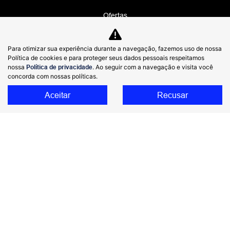
Ofertas
Seminovos
Para otimizar sua experiência durante a navegação, fazemos uso de nossa
Assinatura
Política de cookies e para proteger seus dados pessoais respeitamos
nossa
Política de privacidade
. Ao seguir com a navegação e visita você
Assistência técnica
concorda com nossas políticas.
Blog
Aceitar
Recusar
No trânsito, enxergar o outro salva vidas.
DIMAS GWM COMERCIO DE AUTOMOVEIS
IMPORTADOS LTDA
48.785.806/0001-69
Desenvolvido pela DEALERSPACE ® Direitos Reservados.