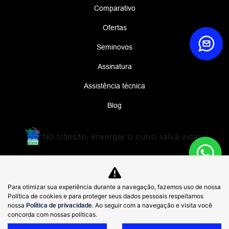
Comparativo
Ofertas
Seminovos
Assinatura
Assistência técnica
Blog
No trânsito, enxergar o outro salva vidas.
DIMAS GWM COMERCIO DE AUTOMOVEIS
IMPORTADOS LTDA
Para otimizar sua experiência durante a navegação, fazemos uso de nossa
48.785.806/0003-20
Política de cookies e para proteger seus dados pessoais respeitamos
nossa
Política de privacidade
. Ao seguir com a navegação e visita você
concorda com nossas políticas.