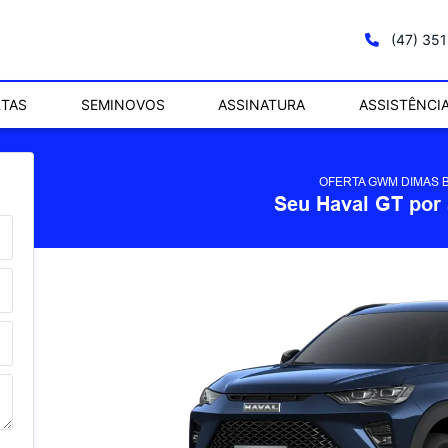
(47) 35
RTAS
SEMINOVOS
ASSINATURA
ASSISTÊNCI
OFERTA GWM DIMAS
Seu Haval GT por 