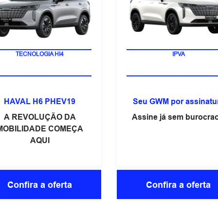
TECNOLOGIA HI4
IPVA
HAVAL H6 PHEV19
Seu GWM por assinatu
A REVOLUÇÃO DA
Assine já sem burocrac
MOBILIDADE COMEÇA
AQUI
Confira a oferta
Confira a oferta