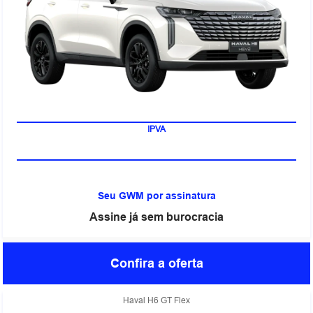
IPVA
Seu GWM por assinatura
Assine já sem burocracia
Confira a oferta
Haval H6 GT Flex