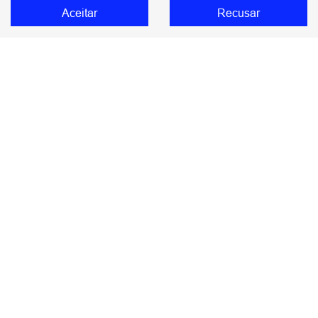
Wey 07
Aceitar
Recusar
Comparativo
Ofertas
Seminovos
Assinatura
Assistência técnica
Blog
No trânsito, enxergar o outro salva vidas.
DIMAS GWM COMERCIO DE AUTOMOVEIS
IMPORTADOS LTDA
48.785.806/0003-20