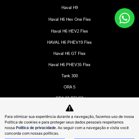
Haval H9
Haval H6 Hev One Flex
Haval H6 HEV2 Flex
HAVAL H6 PHEV19 Flex
Haval H6 GT Flex
Haval H6 PHEV35 Flex
Tank 300
ORA 5
ORA 03 BEV58
Poer P30 Exclusive
Para otimizar sua experiência durante a navegação, fazemos uso de nossa
Poer P30 Trail
Política de cookies e para proteger seus dados pessoais respeitamos
nossa
Política de privacidade
. Ao seguir com a navegação e visita você
Wey 07 Dark Edition
concorda com nossas políticas.