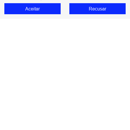
ORA 03 BEV58
Aceitar
Recusar
Comparativo
Ofertas
Seminovos
Assinatura
Assistência técnica
Blog
No trânsito, enxergar o outro salva vidas.
DIMAS GWM COMERCIO DE AUTOMOVEIS
IMPORTADOS LTDA
48.785.806/0004-01