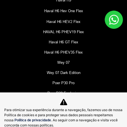
Haval H6 Hev One Flex
Haval H6 HEV2 Flex
HAVAL H6 PHEV19 Flex
Haval H6 GT Flex
Haval H6 PHEV35 Flex
Wey 07
Wey 07 Dark Edition
Poer P30 Pro
Poer P30 Exclusive
Poer P30 Trail
Para otimizar sua experiência durante a navegação, fazemos uso de nossa
Tank 300
Política de cookies e para proteger seus dados pessoais respeitamos
nossa
Política de privacidade
. Ao seguir com a navegação e visita você
ORA 5
concorda com nossas políticas.