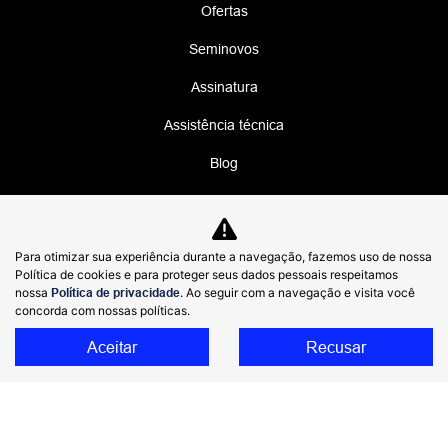
Ofertas
Seminovos
Assinatura
Assistência técnica
Blog
No trânsito, enxergar o outro salva vidas.
Para otimizar sua experiência durante a navegação, fazemos uso de nossa
Política de cookies e para proteger seus dados pessoais respeitamos
nossa
Política de privacidade
. Ao seguir com a navegação e visita você
DIMAS GWM COMERCIO DE AUTOMOVEIS
concorda com nossas políticas.
IMPORTADOS LTDA
48.785.806/0004-01
Aceitar
Recusar
Desenvolvido pela DEALERSPACE ® Direitos Reservados.