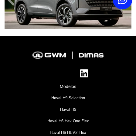
Anterior
Próx
Modelos
Haval H9 Selection
Haval H9
Haval H6 Hev One Flex
Haval H6 HEV2 Flex