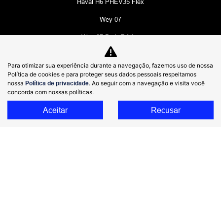
Haval H6 PHEV35 Flex
Wey 07
Wey 07 Dark Edition
Poer P30 Pro
Para otimizar sua experiência durante a navegação, fazemos uso de nossa
Poer P30 Exclusive
Política de cookies e para proteger seus dados pessoais respeitamos
nossa
Política de privacidade
. Ao seguir com a navegação e visita você
Poer P30 Trail
concorda com nossas políticas.
Tank 300
Aceitar
Recusar
ORA 5
ORA 03 BEV58
Comparativo
Ofertas
Seminovos
Assinatura