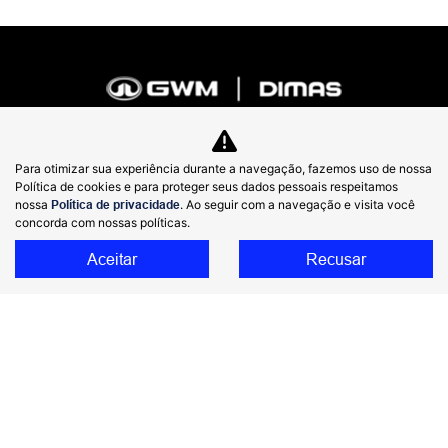
Para otimizar sua experiência durante a navegação, fazemos uso de nossa
Política de cookies e para proteger seus dados pessoais respeitamos
Modelos
nossa
Política de privacidade
. Ao seguir com a navegação e visita você
concorda com nossas políticas.
Haval H9 Selection
Aceitar
Recusar
Haval H9
Haval H6 Hev One Flex
Haval H6 HEV2 Flex
HAVAL H6 PHEV19 Flex
Haval H6 GT Flex