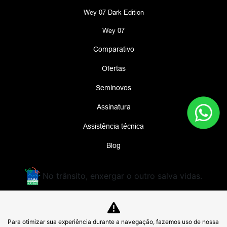
Wey 07 Dark Edition
Wey 07
Comparativo
Ofertas
Seminovos
Assinatura
Assistência técnica
Blog
No trânsito, enxergar o outro salva vidas.
DIMAS GWM COMERCIO DE AUTOMOVEIS
Para otimizar sua experiência durante a navegação, fazemos uso de nossa
IMPORTADOS LTDA