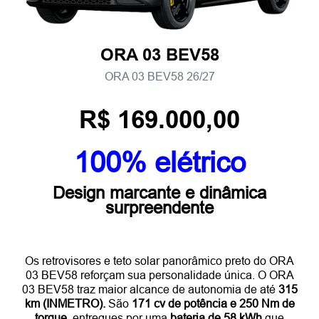
ORA 03 BEV58
ORA 03 BEV58 26/27
R$ 169.000,00
100% elétrico
Design marcante e dinâmica
surpreendente
Os retrovisores e teto solar panorâmico preto do ORA
03 BEV58 reforçam sua personalidade única. O ORA
03 BEV58 traz maior alcance de autonomia de até
315
km (INMETRO).
São
171 cv de potência e 250 Nm de
torque,
entregues por uma
bateria de 58 kWh
que